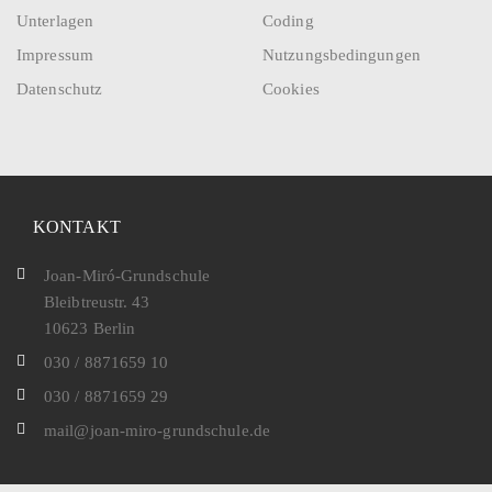
Unterlagen
Coding
Impressum
Nutzungsbedingungen
Datenschutz
Cookies
KONTAKT
Joan-Miró-Grundschule
Bleibtreustr. 43
10623 Berlin
030 / 8871659 10
030 / 8871659 29
mail@joan-miro-grundschule.de