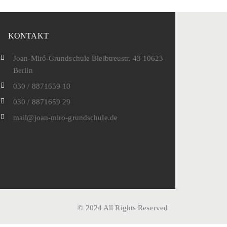
KONTAKT
Joan-Miró-Grundschule Bleibtreustr. 43 10623
Berlin
030 / 8871659 10
030 / 8871659 29
mail@joan-miro-grundschule.de
© 2024 All Rights Reserved