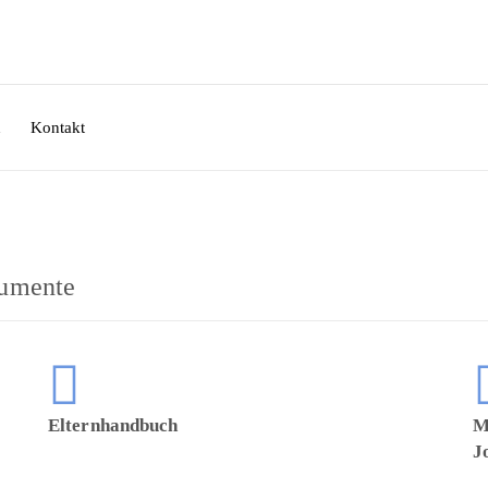
n
Kontakt
kumente
Elternhandbuch
M
J