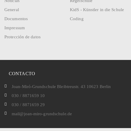
Noticias
Regelschule
General
KidS - Künstler in die Schule
Documentos
Coding
Impressum
Protección de datos
CONTACTO
Joan-Miró-Grundschule Bleibtreustr. 43 10623 Berlin
030 / 8871659 10
030 / 8871659 29
mail@joan-miro-grundschule.de