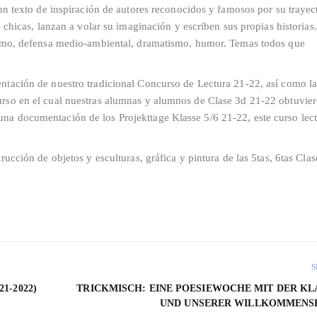
 un texto de inspiración de autores reconocidos y famosos por su trayect
s chicas, lanzan a volar su imaginación y escriben sus propias historias
nismo, defensa medio-ambiental, dramatismo, humor. Temas todos que
ntación de nuestro tradicional Concurso de Lectura 21-22, así como l
urso en el cual nuestras alumnas y alumnos de Clase 3d 21-22 obtuvie
na documentación de los Projekttage Klasse 5/6 21-22, este curso lec
ucción de objetos y esculturas, gráfica y pintura de las 5tas, 6tas Clas
S
1-2022)
TRICKMISCH: EINE POESIEWOCHE MIT DER KL
UND UNSERER WILLKOMMENS