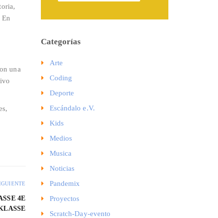
oria,
. En
Categorías
a
Arte
ron una
Coding
tivo
Deporte
Escándalo e.V.
es,
Kids
Medios
Musica
Noticias
Pandemix
IGUIENTE
ASSE 4E
Proyectos
KLASSE
Scratch-Day-evento