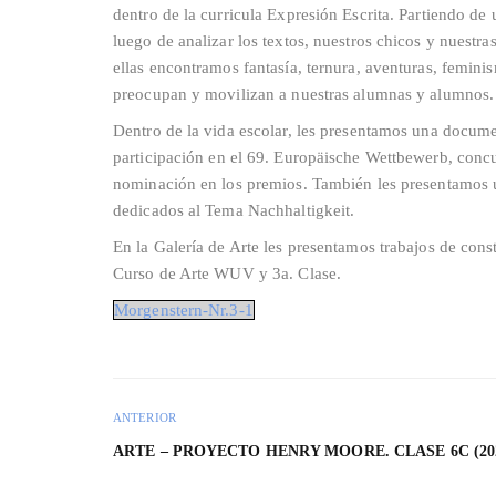
dentro de la curricula Expresión Escrita. Partiendo de
luego de analizar los textos, nuestros chicos y nuestra
ellas encontramos fantasía, ternura, aventuras, femi
preocupan y movilizan a nuestras alumnas y alumnos.
Dentro de la vida escolar, les presentamos una docume
participación en el 69. Europäische Wettbewerb, conc
nominación en los premios. También les presentamos u
dedicados al Tema Nachhaltigkeit.
En la Galería de Arte les presentamos trabajos de constr
Curso de Arte WUV y 3a. Clase.
Morgenstern-Nr.3-1
ANTERIOR
ARTE – PROYECTO HENRY MOORE. CLASE 6C (202