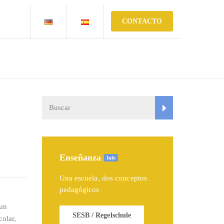
CONTACTO
Enseñanza
Info
Una escuela, dos conceptos
pedagógicos
 un
SESB / Regelschule
colar,