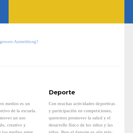
tagessen-Anmeldung?
Deporte
en medios es un
Con muchas actividades deportivas
etivo de la escuela.
y participación en competiciones,
mover un uso
queremos promover la salud y el
do, creativo y
desarrollo físico de los niños y las
e los medios entre
niñas. Pero el deporte es aún más: