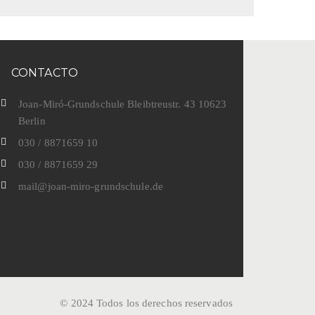
CONTACTO
Joan-Miró-Grundschule Bleibtreustr. 43 10623
Berlin
030 / 8871659 10
030 / 8871659 29
mail@joan-miro-grundschule.de
© 2024 Todos los derechos reservados