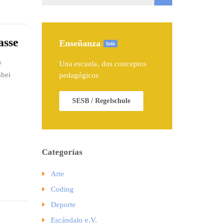
asse
Enseñanza
Info
e
Una escuela, dos conceptos
abei
pedagógicos
SESB / Regelschule
Categorías
Arte
Coding
Deporte
Escándalo e.V.