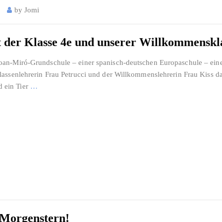
by
Jomi
t der Klasse 4e und unserer Willkommenskl
oan-Miró-Grundschule – einer spanisch-deutschen Europaschule – ein
assenlehrerin Frau Petrucci und der Willkommenslehrerin Frau Kiss d
nd ein Tier
…
 Morgenstern!