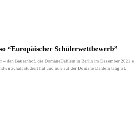
urso “Europäischer Schülerwettbewerb”
tter – den Bauernhof, die DomäneDahlem in Berlin im Dezember 2021 e
dwirtschaft studiert hat und nun auf der Domäne Dahlem tätig ist.