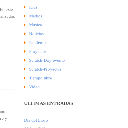
Kids
En este
Medios
ealizados
Musica
Noticias
Pandemix
Proyectos
Scratch-Day-evento
Scratch-Proyectos
Tiempo libre
Video
ÚLTIMAS ENTRADAS
cano
re y
Día del Libro