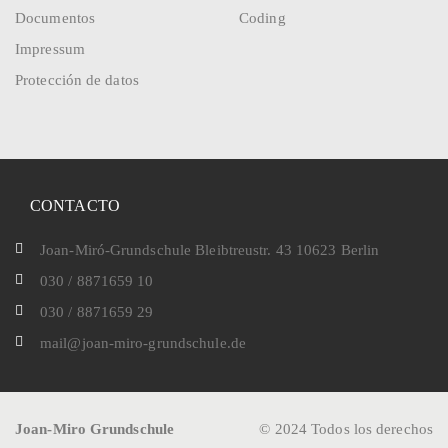
Documentos
Coding
Impressum
Protección de datos
CONTACTO
Joan-Miró-Grundschule Bleibtreustr. 43 10623 Berlin
030 / 8871659 10
030 / 8871659 29
mail@joan-miro-grundschule.de
Joan-Miro Grundschule
© 2024 Todos los derechos