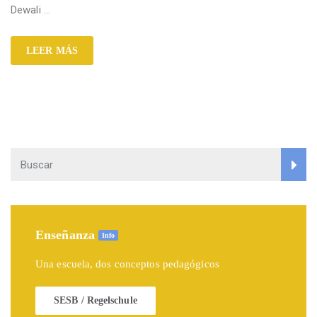
Dewali
…
LEER MÁS
Enseñanza
Info
Una escuela, dos conceptos pedagógicos
SESB / Regelschule