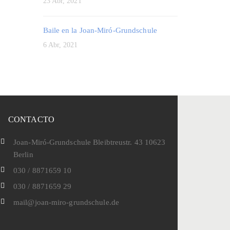
23 Abr, 2021
Baile en la Joan-Miró-Grundschule
6 Abr, 2021
CONTACTO
Joan-Miró-Grundschule Bleibtreustr. 43 10623
Berlin
030 / 8871659 10
030 / 8871659 29
mail@joan-miro-grundschule.de