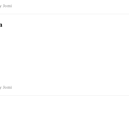
by
Jomi
a
by
Jomi