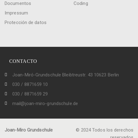
Documentos
Coding
Impressum
Protección de datos
CONTACTO
Joan-Miró-Grundschule Bleibtreustr. 43 10623 Berlin
030 / 8871659 10
030 / 8871659 29
mail@joan-miro-grundschule.de
Joan-Miro Grundschule
© 2024 Todos los derechos
reservados