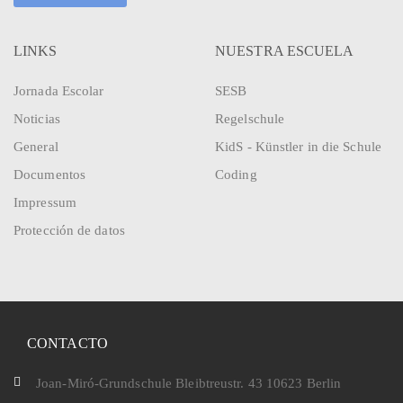
LINKS
NUESTRA ESCUELA
Jornada Escolar
SESB
Noticias
Regelschule
General
KidS - Künstler in die Schule
Documentos
Coding
Impressum
Protección de datos
CONTACTO
Joan-Miró-Grundschule Bleibtreustr. 43 10623 Berlin