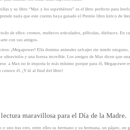
llas y su libro “Max y los superhéroes” es el libro perfecto para leerlo
rprende nada que este cuento haya ganado el Premio libro kirico de lite
todo de ellos: cromos, muñecos articulados, péliculas, disfraces. En c
parte con sus amigos.
 otros: ¡Megapower! Ella domina animales salvajes sin miedo ninguno, 
e ultravisión y una fuerza increíble. Los amigos de Max dicen que una
ero eso a Max no le importa lo más mínimo porque para él, Megapower e
 conoce él. ¡Y tú al final del libro!
lectura maravillosa para el Día de la Madre.
y uno tras otro, entre ellos su hermano y su hermana, un pájaro, un g