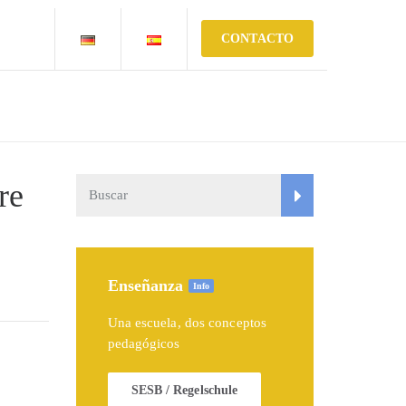
CONTACTO
re
Enseñanza
Info
Una escuela, dos conceptos
pedagógicos
SESB / Regelschule