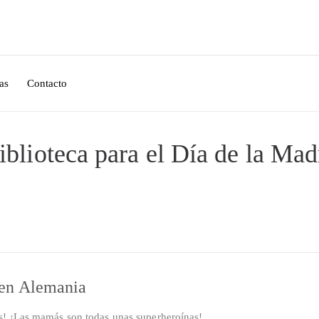
as
Contacto
blioteca para el Día de la Mad
 en Alemania
s! ¡Las mamás son todas unas superheroínas!