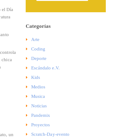
 el Día
ratura
Categorías
uanto
Arte
Coding
controla
Deporte
 chica
s
Escándalo e.V.
Kids
Medios
Musica
Noticias
Pandemix
Proyectos
Scratch-Day-evento
ato, un