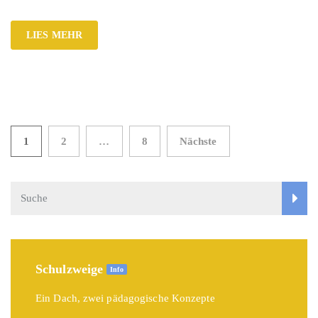
LIES MEHR
Seitennummerierung
1
2
…
8
Nächste
der
Beiträge
Schulzweige
Info
Ein Dach, zwei pädagogische Konzepte