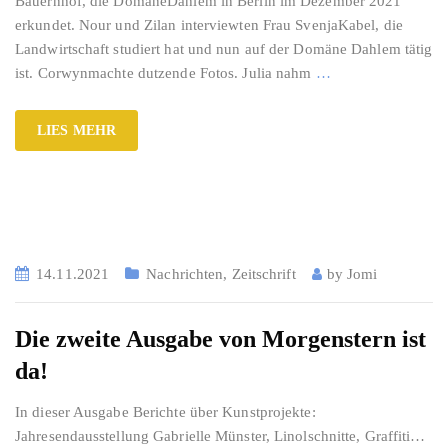
Bauernhof, die DomäneDahlem in Berlin im Dezember 2021
erkundet. Nour und Zilan interviewten Frau SvenjaKabel, die
Landwirtschaft studiert hat und nun auf der Domäne Dahlem tätig
ist. Corwynmachte dutzende Fotos. Julia nahm
…
LIES MEHR
14.11.2021
Nachrichten
,
Zeitschrift
by
Jomi
Die zweite Ausgabe von Morgenstern ist
da!
In dieser Ausgabe Berichte über Kunstprojekte:
Jahresendausstellung Gabrielle Münster, Linolschnitte, Graffiti…