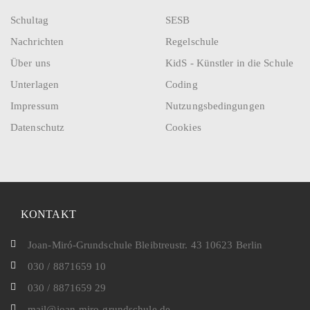
Schultag
SESB
Nachrichten
Regelschule
Über uns
KidS - Künstler in die Schule
Unterlagen
Coding
Impressum
Nutzungsbedingungen
Datenschutz
Cookies
KONTAKT
Joan-Miró-Grundschule Bleibtreustr. 43 10623 Berlin
030 / 8871659 10
030 / 8871659 29
mail@joan-miro-grundschule.de