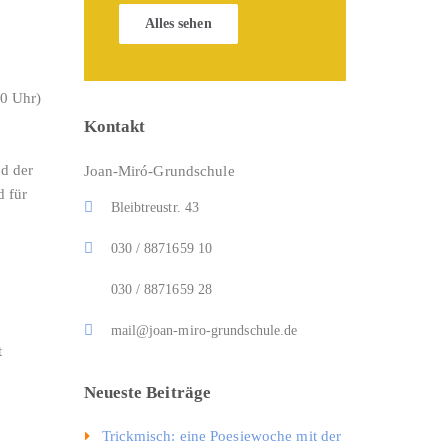
Alles sehen
00 Uhr)
Kontakt
nd der
Joan-Miró-Grundschule
 für
Bleibtreustr. 43
030 / 8871659 10
030 / 8871659 28
mail@joan-miro-grundschule.de
t
Neueste Beiträge
Trickmisch: eine Poesiewoche mit der