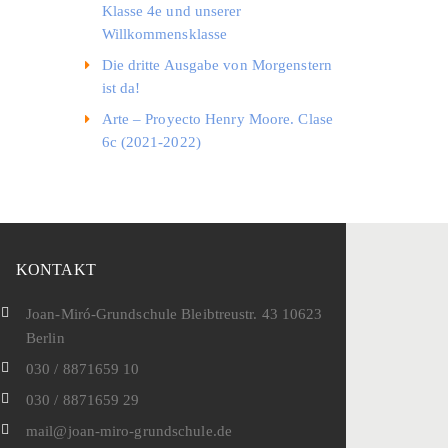
Klasse 4e und unserer
Willkommensklasse
Die dritte Ausgabe von Morgenstern
ist da!
Arte – Proyecto Henry Moore. Clase
6c (2021-2022)
KONTAKT
Joan-Miró-Grundschule Bleibtreustr. 43 10623
Berlin
030 / 8871659 10
030 / 8871659 29
mail@joan-miro-grundschule.de