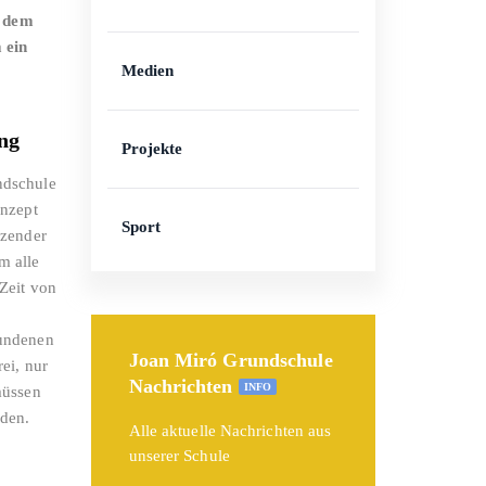
d dem
 ein
Medien
ng
Projekte
ndschule
onzept
Sport
nzender
m alle
Zeit von
bundenen
Joan Miró Grundschule
ei, nur
Nachrichten
INFO
müssen
den.
Alle aktuelle Nachrichten aus
unserer Schule