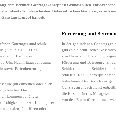
folgt dem Berliner Ganztagskonzept an Grundschulen, entsprechen
ber ebenfalls unterschieden. Dabei ist zu beachten dass, es sich um
) Ganztagskonzept handelt.
Förderung und Betreuu
 offenen Ganztagsgrundschule
In der gebundenen Ganztagsgru
le (7:30 bis 13:30 Uhr
gibt es ein schulisches Gesamtk
szeiten in Form von
von Unterricht, Erziehung, ergä
7:30 Uhr, Nachmittagsbetreuung
Förderung und Betreuung, an de
hr sowie Ferienbetreuung.
Schülerinnen und Schüler in der 
8:00 bis 16:00 Uhr verpflichtend
teilnehmen. Der Besuch der ge
chule (an einzelnen oder allen
Ganztagsgrundschule ist entgeltfr
fs gebunden. Die
die Kosten für das Mittagessen 
ern einkommensabhängig
von den Eltern übernommen wer
rufstätigkeit oder Ausbildung der
en sozialen, familiären oder