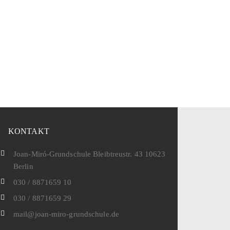
KONTAKT
Joan-Miró-Grundschule Bleibtreustr. 43 10623
Berlin
030 / 8871659 10
030 / 8871659 29
mail@joan-miro-grundschule.de