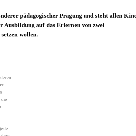
sonderer pädagogischer Prägung und steht allen Kin
r Ausbildung auf das Erlernen von zwei
 setzen wollen.
 deren
nen
en
 die
m
jede
r dem