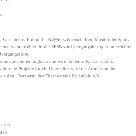
ts
ht, Geschichte, Erdkunde, Naturwissenschaften, Musik oder Sport.
utsch unterrichtet. In der SESB wird jahrgangsbezogen unterrichtet
 Jahrgangsstufe.
remdsprache ist Englisch und wird ab der 5. Klasse erlernt.
kulturelle Projekte durch. Unterstützt wird die Arbeit von den
ie den „Teamern“ des Elternvereins Escándalo e.V.
le der
alen