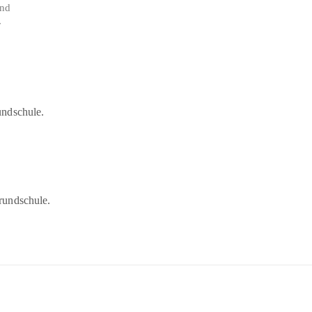
und
r
undschule.
rundschule.