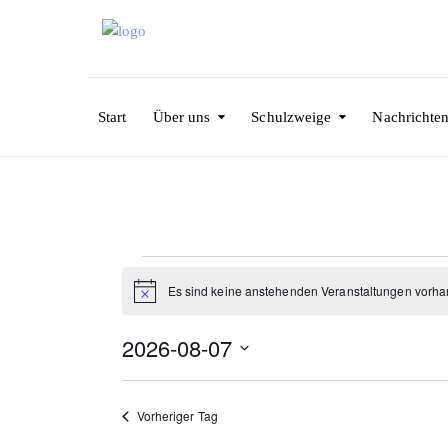
Start
Über uns
Schulzweige
Nachrichte
Veranstaltungen
Es sind keine anstehenden Veranstaltungen vorha
H
i
für
n
2026-08-07
w
e
August
D
i
s
a
Vorheriger Tag
7,
t
u