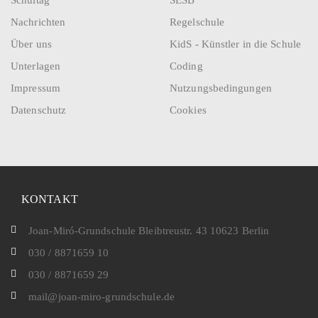
Schultag
SESB
Nachrichten
Regelschule
Über uns
KidS - Künstler in die Schule
Unterlagen
Coding
Impressum
Nutzungsbedingungen
Datenschutz
Cookies
KONTAKT
Joan-Miró-Grundschule Bleibtreustr. 43 10623 Berlin
030 / 8871659 10
030 / 8871659 29
mail@joan-miro-grundschule.de