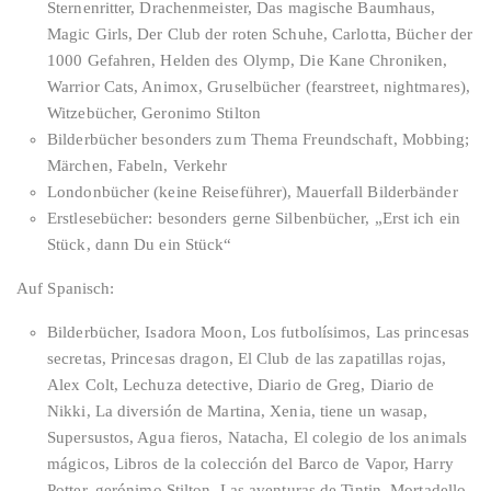
Sternenritter, Drachenmeister, Das magische Baumhaus,
Magic Girls, Der Club der roten Schuhe, Carlotta, Bücher der
1000 Gefahren, Helden des Olymp, Die Kane Chroniken,
Warrior Cats, Animox, Gruselbücher (fearstreet, nightmares),
Witzebücher, Geronimo Stilton
Bilderbücher besonders zum Thema Freundschaft, Mobbing;
Märchen, Fabeln, Verkehr
Londonbücher (keine Reiseführer), Mauerfall Bilderbänder
Erstlesebücher: besonders gerne Silbenbücher, „Erst ich ein
Stück, dann Du ein Stück“
Auf Spanisch:
Bilderbücher, Isadora Moon, Los futbolísimos, Las princesas
secretas, Princesas dragon, El Club de las zapatillas rojas,
Alex Colt, Lechuza detective, Diario de Greg, Diario de
Nikki, La diversión de Martina, Xenia, tiene un wasap,
Supersustos, Agua fieros, Natacha, El colegio de los animals
mágicos, Libros de la colección del Barco de Vapor, Harry
Potter, gerónimo Stilton, Las aventuras de Tintin, Mortadello