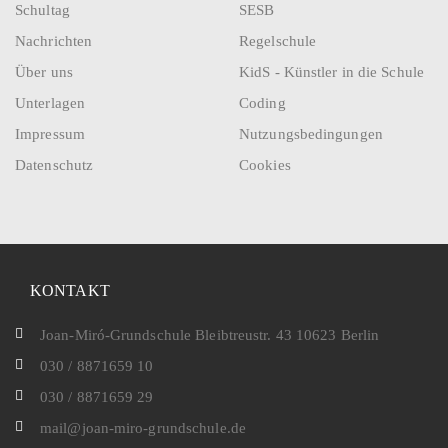
Schultag
SESB
Nachrichten
Regelschule
Über uns
KidS - Künstler in die Schule
Unterlagen
Coding
Impressum
Nutzungsbedingungen
Datenschutz
Cookies
KONTAKT
Joan-Miró-Grundschule Bleibtreustr. 43 10623 Berlin
030 / 8871659 10
030 / 8871659 29
mail@joan-miro-grundschule.de