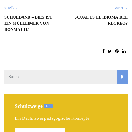
ZURÜCK
WEITER
SCHULBAND – DIES IST
¿CUÁL ES EL IDIOMA DEL
EIN MÜLLEIMER VON
RECREO?
DONMAC115
Schulzweige
Info
Ein Dach, zwei pädagogische Konzepte