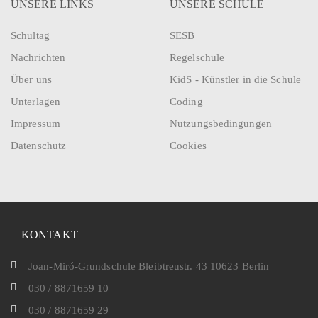
UNSERE LINKS
UNSERE SCHULE
Schultag
SESB
Nachrichten
Regelschule
Über uns
KidS - Künstler in die Schule
Unterlagen
Coding
Impressum
Nutzungsbedingungen
Datenschutz
Cookies
KONTAKT
Joan-Miró-Grundschule Bleibtreustr. 43 10623 Berlin
030 / 8871659 10
030 / 8871659 29