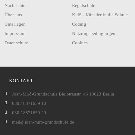
Nachrichten
Regelschule
Über uns
KidS - Künstler in die Schule
Unterlagen
Coding
Impressum
Nutzungsbedingungen
Datenschutz
Cookies
KONTAKT
Joan-Miró-Grundschule Bleibtreustr. 43 10623 Berlin
030 / 8871659 10
030 / 8871659 29
mail@joan-miro-grundschule.de