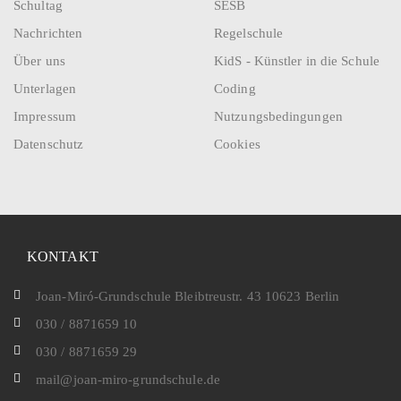
Schultag
SESB
Nachrichten
Regelschule
Über uns
KidS - Künstler in die Schule
Unterlagen
Coding
Impressum
Nutzungsbedingungen
Datenschutz
Cookies
KONTAKT
Joan-Miró-Grundschule Bleibtreustr. 43 10623 Berlin
030 / 8871659 10
030 / 8871659 29
mail@joan-miro-grundschule.de