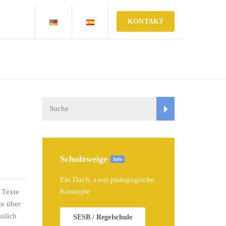
KONTAKT
Schulzweige
Info
Ein Dach, zwei pädagogische
Konzepte
 Texte
te über
sslich
SESB / Regelschule