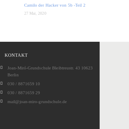
Camilo der Hacker von 5b -Teil 2
27 Mai, 2020
KONTAKT
Joan-Miró-Grundschule Bleibtreustr. 43 10623
Berlin
030 / 8871659 10
030 / 8871659 29
mail@joan-miro-grundschule.de