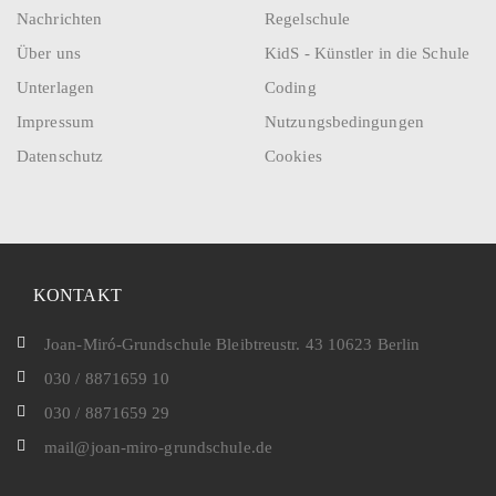
Nachrichten
Regelschule
Über uns
KidS - Künstler in die Schule
Unterlagen
Coding
Impressum
Nutzungsbedingungen
Datenschutz
Cookies
KONTAKT
Joan-Miró-Grundschule Bleibtreustr. 43 10623 Berlin
030 / 8871659 10
030 / 8871659 29
mail@joan-miro-grundschule.de