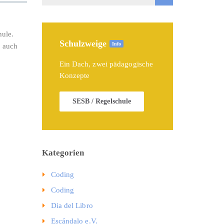
hule.
Schulzweige
Info
n auch
Ein Dach, zwei pädagogische
Konzepte
SESB / Regelschule
Kategorien
Coding
Coding
Dia del Libro
Escándalo e.V.