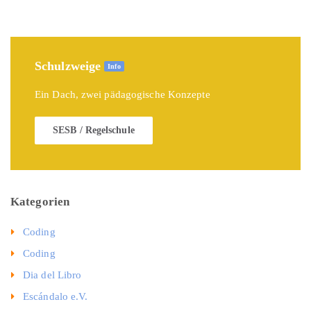
Schulzweige
Info
Ein Dach, zwei pädagogische Konzepte
SESB / Regelschule
Kategorien
Coding
Coding
Dia del Libro
Escándalo e.V.